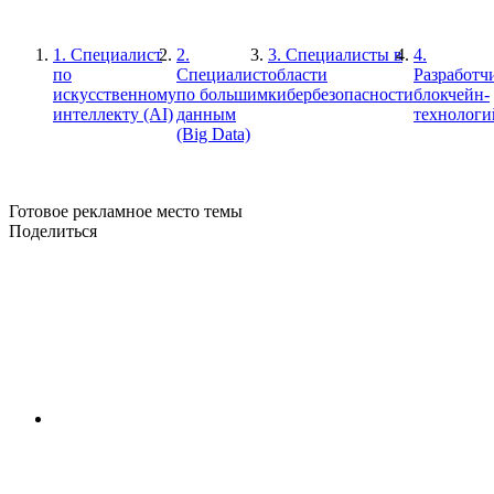
1. Специалист
2.
3. Специалисты в
4.
по
Специалист
области
Разработч
искусственному
по большим
кибербезопасности
блокчейн-
интеллекту (AI)
данным
технологи
(Big Data)
Готовое рекламное место темы
Поделиться