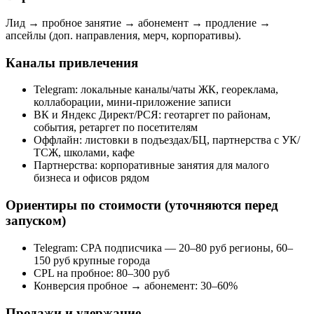
Лид → пробное занятие → абонемент → продление →
апсейлы (доп. направления, мерч, корпоративы).
Каналы привлечения
Telegram: локальные каналы/чаты ЖК, геореклама,
коллаборации, мини‑приложение записи
ВК и Яндекс Директ/РСЯ: геотаргет по районам,
события, ретаргет по посетителям
Оффлайн: листовки в подъездах/БЦ, партнерства с УК/
ТСЖ, школами, кафе
Партнерства: корпоративные занятия для малого
бизнеса и офисов рядом
Ориентиры по стоимости (уточняются перед
запуском)
Telegram: CPA подписчика — 20–80 руб регионы, 60–
150 руб крупные города
CPL на пробное: 80–300 руб
Конверсия пробное → абонемент: 30–60%
Продажи и удержание