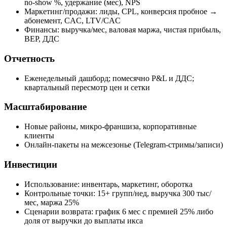
no‑show %, удержание (мес), NPS
Маркетинг/продажи: лиды, CPL, конверсия пробное →
абонемент, CAC, LTV/CAC
Финансы: выручка/мес, валовая маржа, чистая прибыль,
BEP, ДДС
Отчетность
Еженедельный дашборд; помесячно P&L и ДДС;
квартальный пересмотр цен и сетки
Масштабирование
Новые районы, микро‑франшиза, корпоративные
клиенты
Онлайн‑пакеты на межсезонье (Telegram‑стримы/записи)
Инвестиции
Использование: инвентарь, маркетинг, оборотка
Контрольные точки: 15+ групп/нед, выручка 300 тыс/
мес, маржа 25%
Сценарии возврата: график 6 мес с премией 25% либо
доля от выручки до выплаты икса