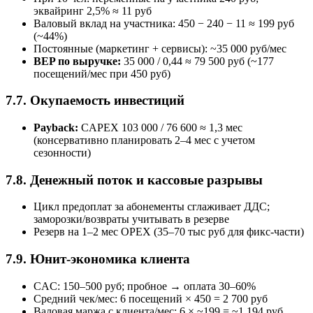
эквайринг 2,5% ≈ 11 руб
Валовый вклад на участника: 450 − 240 − 11 ≈ 199 руб
(~44%)
Постоянные (маркетинг + сервисы): ~35 000 руб/мес
BEP по выручке:
35 000 / 0,44 ≈ 79 500 руб (~177
посещений/мес при 450 руб)
7.7. Окупаемость инвестиций
Payback:
CAPEX 103 000 / 76 600 ≈ 1,3 мес
(консервативно планировать 2–4 мес с учетом
сезонности)
7.8. Денежный поток и кассовые разрывы
Цикл предоплат за абонементы сглаживает ДДС;
заморозки/возвраты учитывать в резерве
Резерв на 1–2 мес OPEX (35–70 тыс руб для фикс‑части)
7.9. Юнит‑экономика клиента
CAC: 150–500 руб; пробное → оплата 30–60%
Средний чек/мес: 6 посещений × 450 = 2 700 руб
Валовая маржа с клиента/мес: 6 × ~199 = ~1 194 руб