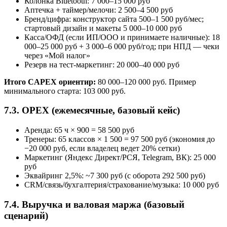
Колонка Bluetooth: 7 000–15 000 руб
Аптечка + таймер/мелочи: 2 500–4 500 руб
Бренд/цифра: конструктор сайта 500–1 500 руб/мес;
стартовый дизайн и макеты 5 000–10 000 руб
Касса/ОФД (если ИП/ООО и принимаете наличные): 18
000–25 000 руб + 3 000–6 000 руб/год; при НПД — чеки
через «Мой налог»
Резерв на тест‑маркетинг: 20 000–40 000 руб
Итого CAPEX ориентир:
80 000–120 000 руб. Пример
минимального старта: 103 000 руб.
7.3. OPEX (ежемесячные, базовый кейс)
Аренда: 65 ч × 900 = 58 500 руб
Тренеры: 65 классов × 1 500 = 97 500 руб (экономия до
−20 000 руб, если владелец ведет 20% сетки)
Маркетинг (Яндекс Директ/РСЯ, Telegram, ВК): 25 000
руб
Эквайринг 2,5%: ~7 300 руб (с оборота 292 500 руб)
CRM/связь/бухгалтерия/страхование/музыка: 10 000 руб
7.4. Выручка и валовая маржа (базовый
сценарий)