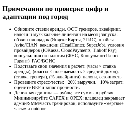
Примечания по проверке цифр и
адаптации под город
Обновите ставки аренды, ФОТ тренеров, эквайринг,
налоги и музыкальные лицензии на месяц запуска:
обзвон площадок (Яндекс Карты, 2ГИС), прайсы
Avito/CIAN, вакансии (HeadHunter, SuperJob), условия
провайдеров (ЮKassa, CloudPayments, Tinkoff Pay),
консультация по налогам (ФНС, КонсультантПлюс/
Гарант), РАО/ВОИС.
Подставьте свои значения в расчет: (часы × ставка
аренды), (классы × посещаемость × средний доход),
(ставка тренера), (% эквайринга), налоги, сезонность.
Проведите стресс‑тесты: −20% выручки, +10% затрат;
оцените BEP и запас прочности.
Денежная единица — рубль; все суммы в рублях.
Минимизируйте CAPEX и OPEX: владелец закрывает
админ/SMM/часть тренировок; используйте «мертвые
часы» и outdoor.