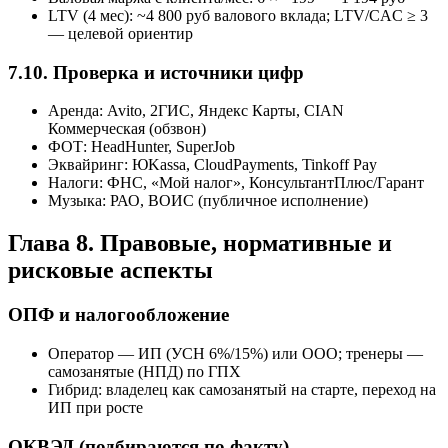
LTV (4 мес): ~4 800 руб валового вклада; LTV/CAC ≥ 3
— целевой ориентир
7.10. Проверка и источники цифр
Аренда: Avito, 2ГИС, Яндекс Карты, CIAN
Коммерческая (обзвон)
ФОТ: HeadHunter, SuperJob
Эквайринг: ЮKassa, CloudPayments, Tinkoff Pay
Налоги: ФНС, «Мой налог», КонсультантПлюс/Гарант
Музыка: РАО, ВОИС (публичное исполнение)
Глава 8. Правовые, нормативные и
рисковые аспекты
ОПФ и налогообложение
Оператор — ИП (УСН 6%/15%) или ООО; тренеры —
самозанятые (НПД) по ГПХ
Гибрид: владелец как самозанятый на старте, переход на
ИП при росте
ОКВЭД (подбираются по факту)