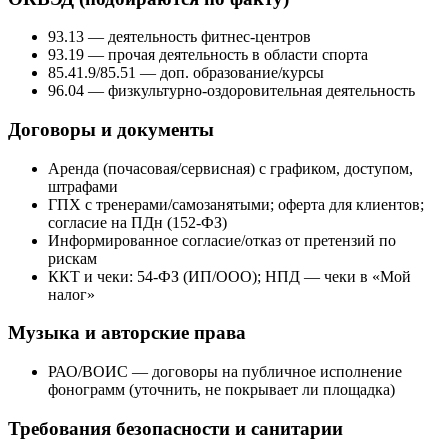
93.13 — деятельность фитнес‑центров
93.19 — прочая деятельность в области спорта
85.41.9/85.51 — доп. образование/курсы
96.04 — физкультурно‑оздоровительная деятельность
Договоры и документы
Аренда (почасовая/сервисная) с графиком, доступом,
штрафами
ГПХ с тренерами/самозанятыми; оферта для клиентов;
согласие на ПДн (152‑ФЗ)
Информированное согласие/отказ от претензий по
рискам
ККТ и чеки: 54‑ФЗ (ИП/ООО); НПД — чеки в «Мой
налог»
Музыка и авторские права
РАО/ВОИС — договоры на публичное исполнение
фонограмм (уточнить, не покрывает ли площадка)
Требования безопасности и санитарии