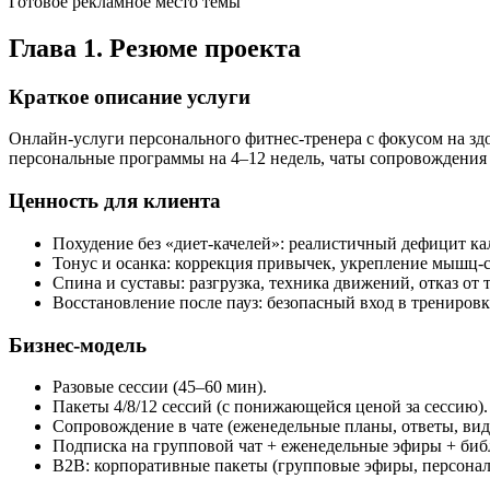
Готовое рекламное место темы
Глава 1. Резюме проекта
Краткое описание услуги
Онлайн-услуги персонального фитнес‑тренера с фокусом на здо
персональные программы на 4–12 недель, чаты сопровождения 
Ценность для клиента
Похудение без «диет‑качелей»: реалистичный дефицит ка
Тонус и осанка: коррекция привычек, укрепление мышц‑с
Спина и суставы: разгрузка, техника движений, отказ от
Восстановление после пауз: безопасный вход в трениров
Бизнес‑модель
Разовые сессии (45–60 мин).
Пакеты 4/8/12 сессий (с понижающейся ценой за сессию).
Сопровождение в чате (еженедельные планы, ответы, вид
Подписка на групповой чат + еженедельные эфиры + биб
B2B: корпоративные пакеты (групповые эфиры, персонал