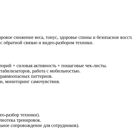
ровое снижение веса, тонус, здоровье спины и безопасное восст
с обратной связью и видео‑разбором техники.
лорий + силовая активность + пошаговые чек‑листы.
табилизаторов, работа с мобильностью.
 травмоопасных паттернов.
ки, мониторинг самочувствия.
ео‑разбор техники).
лиотека тренировок.
ьное сопровождение для сотрудников).