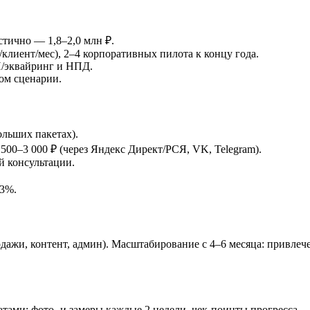
стично — 1,8–2,0 млн ₽.
клиент/мес), 2–4 корпоративных пилота к концу года.
П/эквайринг и НПД.
вом сценарии.
ольших пакетах).
500–3 000 ₽ (через Яндекс Директ/РСЯ, VK, Telegram).
й консультации.
93%.
дажи, контент, админ). Масштабирование с 4–6 месяца: привлече
ами: фото‑ и замеры каждые 2 недели, чек‑поинты прогресса.