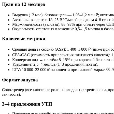
Цели на 12 месяцев
Выручка (12 мес): базовая цель — 1,05–1,2 млн ₽; оптими
Активные клиенты: 18–25 B2C/мес (в среднем 4–8 сессий/
Маржинальность (валовая): 88–93% при оплате через СБ
Окупаемость стартовых вложений: 0,5–1,5 месяца в базо
Ключевые метрики
Средняя цена за сессию (ASP): 1 400–1 800 ₽ (ниже при б
CPA/CAC (стоимость привлечения платящего клиента): 1 
Конверсия лид → платёж: 8–15% при короткой бесплатно
Удержание: 2,5–4 месяца (1–3 продления пакета).
LTV: 10 000–22 000 ₽ на клиента при валовой марже 88–
Формат запуска
Соло‑тренер (все ключевые роли на владельце: тренировки, про
занятость).
3–4 предложения УТП
Персональные онлайн‑тренировки с измеримыми результат