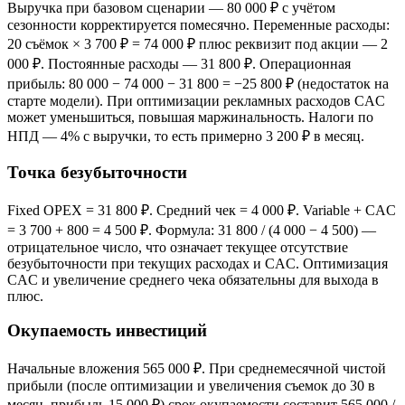
Выручка при базовом сценарии — 80 000 ₽ с учётом
сезонности корректируется помесячно. Переменные расходы:
20 съёмок × 3 700 ₽ = 74 000 ₽ плюс реквизит под акции — 2
000 ₽. Постоянные расходы — 31 800 ₽. Операционная
прибыль: 80 000 − 74 000 − 31 800 = −25 800 ₽ (недостаток на
старте модели). При оптимизации рекламных расходов CAC
может уменьшиться, повышая маржинальность. Налоги по
НПД — 4% с выручки, то есть примерно 3 200 ₽ в месяц.
Точка безубыточности
Fixed OPEX = 31 800 ₽. Средний чек = 4 000 ₽. Variable + CAC
= 3 700 + 800 = 4 500 ₽. Формула: 31 800 / (4 000 − 4 500) —
отрицательное число, что означает текущее отсутствие
безубыточности при текущих расходах и CAC. Оптимизация
CAC и увеличение среднего чека обязательны для выхода в
плюс.
Окупаемость инвестиций
Начальные вложения 565 000 ₽. При среднемесячной чистой
прибыли (после оптимизации и увеличения съемок до 30 в
месяц, прибыль 15 000 ₽) срок окупаемости составит 565 000 /