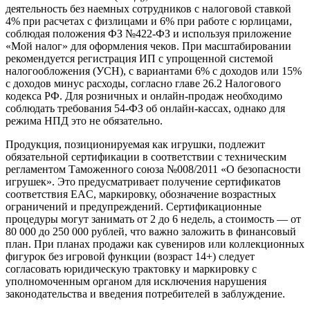
деятельность без наемных сотрудников с налоговой ставкой
4% при расчетах с физлицами и 6% при работе с юрлицами,
соблюдая положения ФЗ №422-ФЗ и используя приложение
«Мой налог» для оформления чеков. При масштабировании
рекомендуется регистрация ИП с упрощенной системой
налогообложения (УСН), с вариантами 6% с доходов или 15%
с доходов минус расходы, согласно главе 26.2 Налогового
кодекса РФ. Для розничных и онлайн-продаж необходимо
соблюдать требования 54-ФЗ об онлайн-кассах, однако для
режима НПД это не обязательно.
Продукция, позиционируемая как игрушки, подлежит
обязательной сертификации в соответствии с техническим
регламентом Таможенного союза №008/2011 «О безопасности
игрушек». Это предусматривает получение сертификатов
соответствия EAC, маркировку, обозначение возрастных
ограничений и предупреждений. Сертификационные
процедуры могут занимать от 2 до 6 недель, а стоимость — от
80 000 до 250 000 рублей, что важно заложить в финансовый
план. При планах продажи как сувениров или коллекционных
фигурок без игровой функции (возраст 14+) следует
согласовать юридическую трактовку и маркировку с
уполномоченным органом для исключения нарушения
законодательства и введения потребителей в заблуждение.