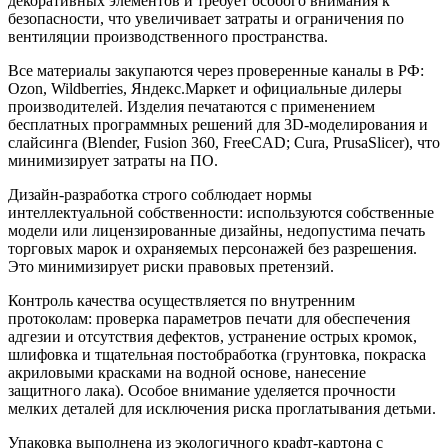
декоративных элементов и требует особого внимания к
безопасности, что увеличивает затраты и ограничения по
вентиляции производственного пространства.
Все материалы закупаются через проверенные каналы в РФ:
Ozon, Wildberries, Яндекс.Маркет и официальные дилеры
производителей. Изделия печатаются с применением
бесплатных программных решений для 3D-моделирования и
слайсинга (Blender, Fusion 360, FreeCAD; Cura, PrusaSlicer), что
минимизирует затраты на ПО.
Дизайн-разработка строго соблюдает нормы
интеллектуальной собственности: используются собственные
модели или лицензированные дизайны, недопустима печать
торговых марок и охраняемых персонажей без разрешения.
Это минимизирует риски правовых претензий.
Контроль качества осуществляется по внутренним
протоколам: проверка параметров печати для обеспечения
адгезии и отсутствия дефектов, устранение острых кромок,
шлифовка и тщательная постобработка (грунтовка, покраска
акриловыми красками на водной основе, нанесение
защитного лака). Особое внимание уделяется прочности
мелких деталей для исключения риска проглатывания детьми.
Упаковка выполнена из экологичного крафт-картона с