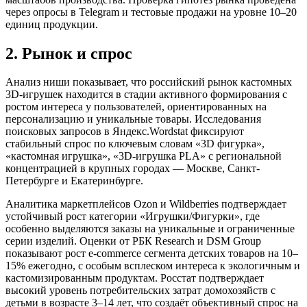
через опросы в Telegram и тестовые продажи на уровне 10–20
единиц продукции.
2. Рынок и спрос
Анализ ниши показывает, что российский рынок кастомных
3D-игрушек находится в стадии активного формирования с
ростом интереса у пользователей, ориентированных на
персонализацию и уникальные товары. Исследования
поисковых запросов в Яндекс.Wordstat фиксируют
стабильный спрос по ключевым словам «3D фигурка»,
«кастомная игрушка», «3D-игрушка PLA» с региональной
концентрацией в крупных городах — Москве, Санкт-
Петербурге и Екатеринбурге.
Аналитика маркетплейсов Ozon и Wildberries подтверждает
устойчивый рост категории «Игрушки/Фигурки», где
особенно выделяются заказы на уникальные и ограниченные
серии изделий. Оценки от РБК Research и DSM Group
показывают рост e-commerce сегмента детских товаров на 10–
15% ежегодно, с особым всплеском интереса к экологичным и
кастомизированным продуктам. Росстат подтверждает
высокий уровень потребительских затрат домохозяйств с
детьми в возрасте 3–14 лет, что создаёт объективный спрос на