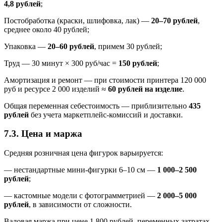
4,8 рублей
;
Постобработка (краски, шлифовка, лак) —
20–70 рублей
,
среднее около 40 рублей;
Упаковка —
20–60 рублей
, примем 30 рублей;
Труд — 30 минут × 300 руб/час =
150 рублей
;
Амортизация и ремонт — при стоимости принтера 120 000
руб и ресурсе 2 000 изделий ≈
60 рублей на изделие
.
Общая переменная себестоимость — приблизительно
435
рублей
без учета маркетплейс-комиссий и доставки.
7.3. Цена и маржа
Средняя розничная цена фигурок варьируется:
— нестандартные мини-фигурки 6–10 см —
1 000–2 500
рублей
;
— кастомные модели с фотограмметрией —
2 000–5 000
рублей
, в зависимости от сложности.
Валовая маржа при цене 1 800 рублей, переменных затратах