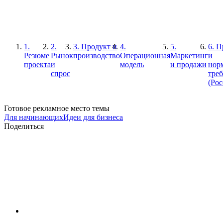
1.
2.
3. Продукт и
4.
5.
6. 
Резюме
Рынок
производство
Операционная
Маркетинг
и
проекта
и
модель
и продажи
нор
спрос
тре
(Рос
Готовое рекламное место темы
Для начинающих
Идеи для бизнеса
Поделиться