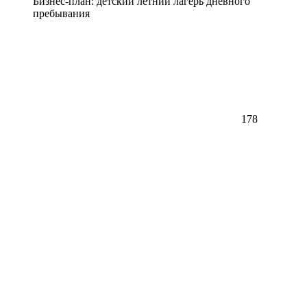
Бизнес-план: детский летний лагерь дневного
пребывания
178