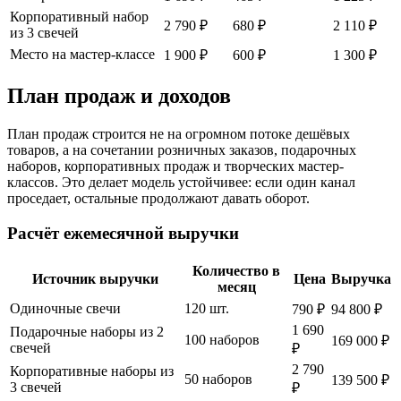
Корпоративный набор
2 790 ₽
680 ₽
2 110 ₽
из 3 свечей
Место на мастер-классе
1 900 ₽
600 ₽
1 300 ₽
План продаж и доходов
План продаж строится не на огромном потоке дешёвых
товаров, а на сочетании розничных заказов, подарочных
наборов, корпоративных продаж и творческих мастер-
классов. Это делает модель устойчивее: если один канал
проседает, остальные продолжают давать оборот.
Расчёт ежемесячной выручки
Количество в
Источник выручки
Цена
Выручка
месяц
Одиночные свечи
120 шт.
790 ₽
94 800 ₽
1 690
Подарочные наборы из 2
100 наборов
169 000 ₽
свечей
₽
2 790
Корпоративные наборы из
50 наборов
139 500 ₽
3 свечей
₽