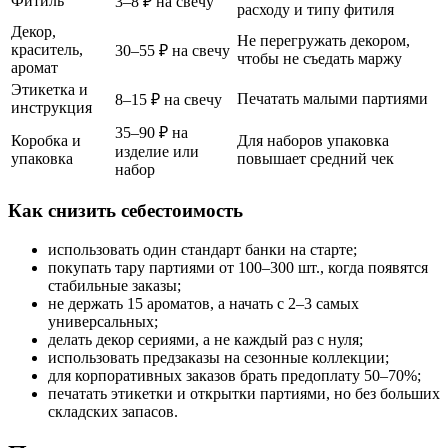
Фитиль
3–8 ₽ на свечу
расходу и типу фитиля
Декор,
Не перегружать декором,
краситель,
30–55 ₽ на свечу
чтобы не съедать маржу
аромат
Этикетка и
Печатать малыми партиями
8–15 ₽ на свечу
инструкция
35–90 ₽ на
Коробка и
Для наборов упаковка
изделие или
упаковка
повышает средний чек
набор
Как снизить себестоимость
использовать один стандарт банки на старте;
покупать тару партиями от 100–300 шт., когда появятся
стабильные заказы;
не держать 15 ароматов, а начать с 2–3 самых
универсальных;
делать декор сериями, а не каждый раз с нуля;
использовать предзаказы на сезонные коллекции;
для корпоративных заказов брать предоплату 50–70%;
печатать этикетки и открытки партиями, но без больших
складских запасов.