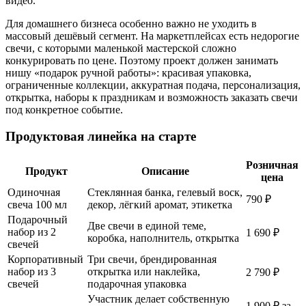
видео.
Для домашнего бизнеса особенно важно не уходить в
массовый дешёвый сегмент. На маркетплейсах есть недорогие
свечи, с которыми маленькой мастерской сложно
конкурировать по цене. Поэтому проект должен занимать
нишу «подарок ручной работы»: красивая упаковка,
ограниченные коллекции, аккуратная подача, персонализация,
открытка, наборы к праздникам и возможность заказать свечи
под конкретное событие.
Продуктовая линейка на старте
Розничная
Продукт
Описание
цена
Одиночная
Стеклянная банка, гелевый воск,
790 ₽
свеча 100 мл
декор, лёгкий аромат, этикетка
Подарочный
Две свечи в единой теме,
набор из 2
1 690 ₽
коробка, наполнитель, открытка
свечей
Корпоративный
Три свечи, брендированная
набор из 3
открытка или наклейка,
2 790 ₽
свечей
подарочная упаковка
Участник делает собственную
1 900 ₽ за