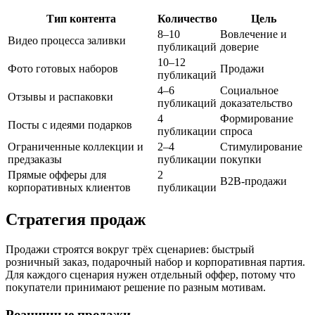
Тип контента
Количество
Цель
8–10
Вовлечение и
Видео процесса заливки
публикаций
доверие
10–12
Фото готовых наборов
Продажи
публикаций
4–6
Социальное
Отзывы и распаковки
публикаций
доказательство
4
Формирование
Посты с идеями подарков
публикации
спроса
Ограниченные коллекции и
2–4
Стимулирование
предзаказы
публикации
покупки
Прямые офферы для
2
B2B-продажи
корпоративных клиентов
публикации
Стратегия продаж
Продажи строятся вокруг трёх сценариев: быстрый
розничный заказ, подарочный набор и корпоративная партия.
Для каждого сценария нужен отдельный оффер, потому что
покупатели принимают решение по разным мотивам.
Розничные продажи