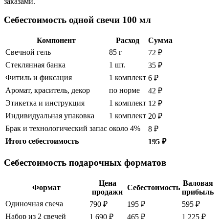
заказами.
Себестоимость одной свечи 100 мл
Компонент
Расход
Сумма
Свечной гель
85 г
72 ₽
Стеклянная банка
1 шт.
35 ₽
Фитиль и фиксация
1 комплект
6 ₽
Аромат, краситель, декор
по норме
42 ₽
Этикетка и инструкция
1 комплект
12 ₽
Индивидуальная упаковка
1 комплект
20 ₽
Брак и технологический запас
около 4%
8 ₽
Итого себестоимость
195 ₽
Себестоимость подарочных форматов
Цена
Валовая
Формат
Себестоимость
продажи
прибыль
Одиночная свеча
790 ₽
195 ₽
595 ₽
Набор из 2 свечей
1 690 ₽
465 ₽
1 225 ₽