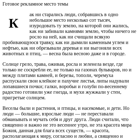
Готовое рекламное место темы
ак ни старались люди, собравшись в одно
К
небольшое место несколько сот тысяч,
изуродовать ту землю, на которой они жались,
как ни забивали камнями землю, чтобы ничего не
росло на ней, как ни счищали всякую
пробивающуюся травку, как ни дымили каменным углем и
нефтью, как ни обрезывали деревья и ни выгоняли всех
животных и птиц, — весна была весною даже и в городе.
Солнце грело, трава, оживая, росла и зеленела везде, где
только не соскребли ее, не только на газонах бульваров, но и
между плитами камней, и березы, тополи, черемуха
распускали свои клейкие и пахучие листья, липы надували
лопавшиеся почки; галки, воробьи и голуби по-весеннему
радостно готовили уже гнезда, и мухи жужжали у стен,
пригретые солнцем.
Веселы были и растения, и птицы, и насекомые, и дети. Но
люди — большие, взрослые люди — не переставали
обманывать и мучать себя и друг друга. Люди считали, что
священно и важно не это весеннее утро, не эта красота мира
Божия, данная для блага всех существ, — красота,
располагающая к миру, согласию и любви, а священно и