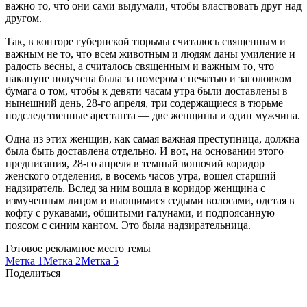
важно то, что́ они сами выдумали, чтобы властвовать друг над
другом.
Так, в конторе губернской тюрьмы считалось священным и
важным не то, что всем животным и людям даны умиление и
радость весны, а считалось священным и важным то, что
накануне получена была за номером с печатью и заголовком
бумага о том, чтобы к девяти часам утра были доставлены в
нынешний день, 28-го апреля, три содержащиеся в тюрьме
подследственные арестанта — две женщины и один мужчина.
Одна из этих женщин, как самая важная преступница, должна
была быть доставлена отдельно. И вот, на основании этого
предписания, 28-го апреля в темный вонючий коридор
женского отделения, в восемь часов утра, вошел старший
надзиратель. Вслед за ним вошла в коридор женщина с
измученным лицом и вьющимися седыми волосами, одетая в
кофту с рукавами, обшитыми галунами, и подпоясанную
поясом с синим кантом. Это была надзирательница.
Готовое рекламное место темы
Метка 1
Метка 2
Метка 5
Поделиться