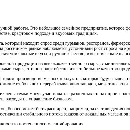
учной работы. Это небольшое семейное предприятие, которое ф
естве, крафтовом подходе и вкусовых традициях.
, который находит спрос среди гурманов, ресторанов, фермерс
а российском рынке наблюдается устойчивый рост спроса на кр
елям уникальные вкусы и ручное качество, имеют высокие шанс
яленой продукции из высококачественного сырья, с минимальн
ками сырья, что позволит обеспечить стабильное качество прод
фтовом производстве мясных продуктов, которые будут выделять
 отличие от больших перерабатывающих заводов, может позволит
е члены семьи могут участвовать в различных этапах производст
ть расходы на управление бизнесом.
ов, бизнес может быть расширен, например, за счет введения н
 достижении стабильного потока заказов от локальных магазинов
ожностью постепенного масштабирования.