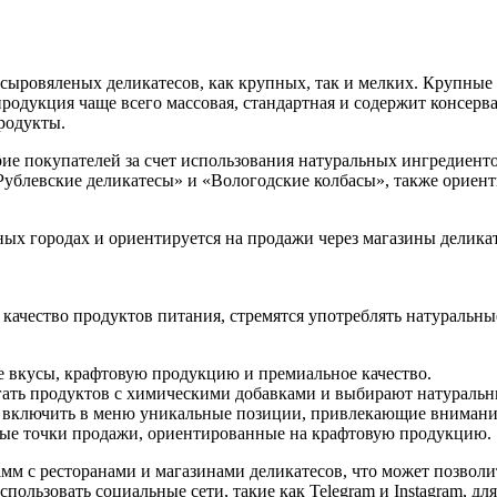
сыровяленых деликатесов, как крупных, так и мелких. Крупные
родукция чаще всего массовая, стандартная и содержит консерв
родукты.
е покупателей за счет использования натуральных ингредиентов
«Рублевские деликатесы» и «Вологодские колбасы», также ориен
пных городах и ориентируется на продажи через магазины делика
т качество продуктов питания, стремятся употреблять натуральн
е вкусы, крафтовую продукцию и премиальное качество.
гать продуктов с химическими добавками и выбирают натуральн
 включить в меню уникальные позиции, привлекающие внимани
е точки продажи, ориентированные на крафтовую продукцию.
м с ресторанами и магазинами деликатесов, что может позволит
ользовать социальные сети, такие как Telegram и Instagram, д