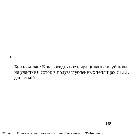
Бизнес-план: Круглогодичное выращивание клубники
на участке 6 соток в полузаглубленных теплицах с LED-
досветкой
169
Каждый день новые идеи для бизнеса в Telegram.