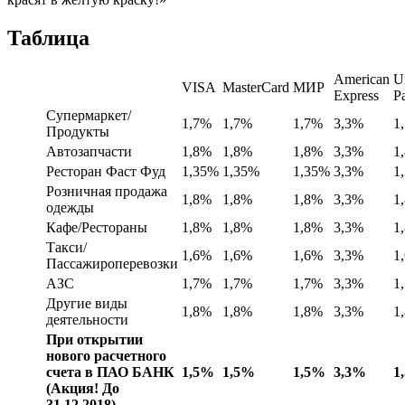
Таблица
American
U
VISA
MasterCard
МИР
Express
P
Супермаркет/
1,7%
1,7%
1,7%
3,3%
1
Продукты
Автозапчасти
1,8%
1,8%
1,8%
3,3%
1
Ресторан Фаст Фуд
1,35%
1,35%
1,35%
3,3%
1
Розничная продажа
1,8%
1,8%
1,8%
3,3%
1
одежды
Кафе/Рестораны
1,8%
1,8%
1,8%
3,3%
1
Такси/
1,6%
1,6%
1,6%
3,3%
1
Пассажироперевозки
АЗС
1,7%
1,7%
1,7%
3,3%
1
Другие виды
1,8%
1,8%
1,8%
3,3%
1
деятельности
При открытии
нового расчетного
счета в ПАО БАНК
1,5%
1,5%
1,5%
3,3%
1
(Акция! До
31.12.2018)