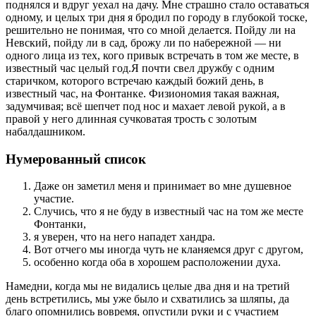
поднялся и вдруг уехал на дачу. Мне страшно стало оставаться
одному, и целых три дня я бродил по городу в глубокой тоске,
решительно не понимая, что со мной делается. Пойду ли на
Невский, пойду ли в сад, брожу ли по набережной — ни
одного лица из тех, кого привык встречать в том же месте, в
известный час целый год.Я почти свел дружбу с одним
старичком, которого встречаю каждый божий день, в
известный час, на Фонтанке. Физиономия такая важная,
задумчивая; всё шепчет под нос и махает левой рукой, а в
правой у него длинная сучковатая трость с золотым
набалдашником.
Нумерованный список
Даже он заметил меня и принимает во мне душевное
участие.
Случись, что я не буду в известный час на том же месте
Фонтанки,
я уверен, что на него нападет хандра.
Вот отчего мы иногда чуть не кланяемся друг с другом,
особенно когда оба в хорошем расположении духа.
Намедни, когда мы не видались целые два дня и на третий
день встретились, мы уже было и схватились за шляпы, да
благо опомнились вовремя, опустили руки и с участием