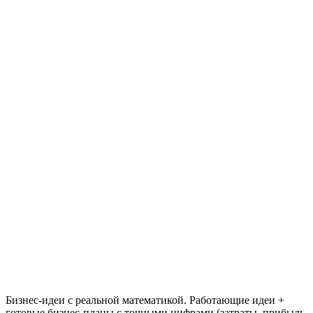
Бизнес-идеи с реальной математикой. Работающие идеи +
готовые бизнес-планы с точными цифрами (затраты, прибыль,