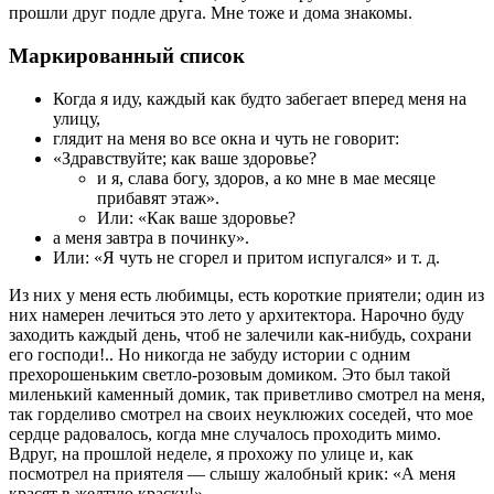
прошли друг подле друга. Мне тоже и дома знакомы.
Маркированный список
Когда я иду, каждый как будто забегает вперед меня на
улицу,
глядит на меня во все окна и чуть не говорит:
«Здравствуйте; как ваше здоровье?
и я, слава богу, здоров, а ко мне в мае месяце
прибавят этаж».
Или: «Как ваше здоровье?
а меня завтра в починку».
Или: «Я чуть не сгорел и притом испугался» и т. д.
Из них у меня есть любимцы, есть короткие приятели; один из
них намерен лечиться это лето у архитектора. Нарочно буду
заходить каждый день, чтоб не залечили как-нибудь, сохрани
его господи!.. Но никогда не забуду истории с одним
прехорошеньким светло-розовым домиком. Это был такой
миленький каменный домик, так приветливо смотрел на меня,
так горделиво смотрел на своих неуклюжих соседей, что мое
сердце радовалось, когда мне случалось проходить мимо.
Вдруг, на прошлой неделе, я прохожу по улице и, как
посмотрел на приятеля — слышу жалобный крик: «А меня
красят в желтую краску!»