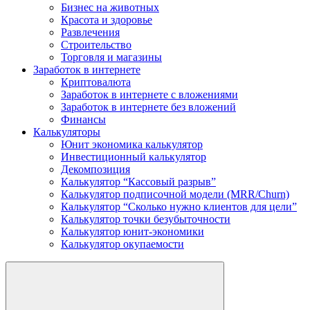
Бизнес на животных
Красота и здоровье
Развлечения
Строительство
Торговля и магазины
Заработок в интернете
Криптовалюта
Заработок в интернете c вложениями
Заработок в интернете без вложений
Финансы
Калькуляторы
Юнит экономика калькулятор
Инвестиционный калькулятор
Декомпозиция
Калькулятор “Кассовый разрыв”
Калькулятор подписочной модели (MRR/Churn)
Калькулятор “Сколько нужно клиентов для цели”
Калькулятор точки безубыточности
Калькулятор юнит-экономики
Калькулятор окупаемости