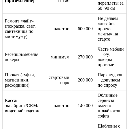
(приземление)
11 166
переплаты за
60–90 см
Не делаем
Ремонт «лайт»
«дизайн-
(покраска, свет,
пакетно
600 000
проект
сантехника по
мечты» на
минимуму)
старте
Часть мебели
Ресепшн/мебель/
— б/у,
минимум
270 000
локеры
локеры
простые
Прокат (туфли,
Парк «ядро»
стартовый
магнезники,
200 000
+ докупаем
парк
расходники)
по спросу
Облачные
Касса/
сервисы
эквайринг/CRM/
пакетно
140 000
вместо
видеонаблюдение
«тяжёлого»
софта
Шаблоны с