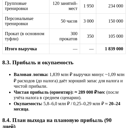
Групповые
120 занятий-
1 950
234 000
тренировки
мест
Персональные
50 часов
3 000
150 000
тренировки
Прокат (в основном
300
350
105 000
туфли)
прокатов
Итого выручка
—
—
1 839 000
8.3. Прибыль и окупаемость
Валовая логика:
1,839 млн ₽ выручки минус ~1,09 млн
₽ расходов (до налога) даёт хороший запас для налога и
чистой прибыли.
Чистая прибыль (ориентир):
≈ 289 000 ₽/мес
(после
учёта налога в среднем сценарии).
Окупаемость:
5,8–6,0 млн ₽ / 0,25–0,29 млн ₽ ≈
20–24
месяца
.
8.4. План выхода на плановую прибыль (90
дней)