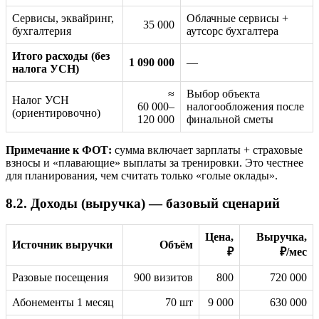
Сервисы, эквайринг,
Облачные сервисы +
35 000
бухгалтерия
аутсорс бухгалтера
Итого расходы (без
1 090 000
—
налога УСН)
≈
Выбор объекта
Налог УСН
60 000–
налогообложения после
(ориентировочно)
120 000
финальной сметы
Примечание к ФОТ:
сумма включает зарплаты + страховые
взносы и «плавающие» выплаты за тренировки. Это честнее
для планирования, чем считать только «голые оклады».
8.2. Доходы (выручка) — базовый сценарий
Цена,
Выручка,
Источник выручки
Объём
₽
₽/мес
Разовые посещения
900 визитов
800
720 000
Абонементы 1 месяц
70 шт
9 000
630 000