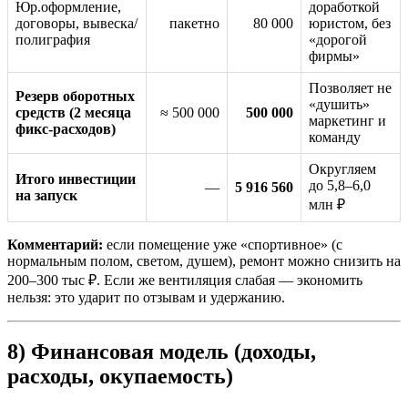
Юр.оформление,
доработкой
договоры, вывеска/
пакетно
80 000
юристом, без
полиграфия
«дорогой
фирмы»
Позволяет не
Резерв оборотных
«душить»
средств (2 месяца
≈ 500 000
500 000
маркетинг и
фикс-расходов)
команду
Округляем
Итого инвестиции
до 5,8–6,0
—
5 916 560
на запуск
млн ₽
Комментарий:
если помещение уже «спортивное» (с
нормальным полом, светом, душем), ремонт можно снизить на
200–300 тыс ₽. Если же вентиляция слабая — экономить
нельзя: это ударит по отзывам и удержанию.
8) Финансовая модель (доходы,
расходы, окупаемость)