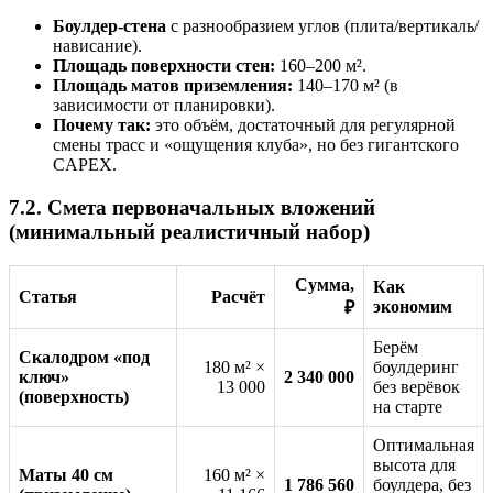
Боулдер-стена
с разнообразием углов (плита/вертикаль/
нависание).
Площадь поверхности стен:
160–200 м².
Площадь матов приземления:
140–170 м² (в
зависимости от планировки).
Почему так:
это объём, достаточный для регулярной
смены трасс и «ощущения клуба», но без гигантского
CAPEX.
7.2. Смета первоначальных вложений
(минимальный реалистичный набор)
Сумма,
Как
Статья
Расчёт
экономим
₽
Берём
Скалодром «под
180 м² ×
боулдеринг
ключ»
2 340 000
13 000
без верёвок
(поверхность)
на старте
Оптимальная
высота для
Маты 40 см
160 м² ×
1 786 560
боулдера, без