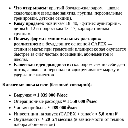
Что открываем:
крытый боулдер-скалодром + школа
скалолазания (вводные занятия, группы, персональные
тренировки, детские секции).
Кому продаём:
новичкам 18–40, «фитнес-аудитории»,
детям 6–12 и подросткам 13–17, корпоративным
группам.
Почему формат «минимальных расходов»
реалистичен:
в боулдеринге основной CAPEX —
стенки и маты; при грамотной планировке зал окупается
быстрее за счёт частых посещений, абонементов и
школы.
Ключевая идея доходности:
скалодром сам по себе даёт
поток, а школа и персоналки «докручивают» маржу и
удержание клиентов.
Ключевые показатели (базовый сценарий):
Выручка:
≈ 1 839 000 ₽/мес
Операционные расходы:
≈ 1 550 000 ₽/мес
Чистая прибыль:
≈ 289 000 ₽/мес
Инвестиции на запуск (CAPEX + запас):
≈ 5,8 млн ₽
Окупаемость:
≈ 20–24 месяца
(в зависимости от темпов
набора абонементов)