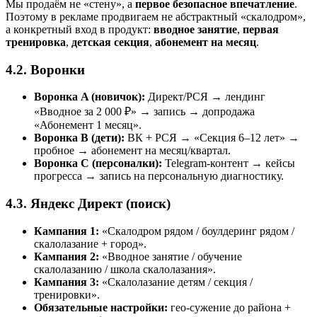
Мы продаём не «стену», а
первое безопасное впечатление
.
Поэтому в рекламе продвигаем не абстрактный «скалодром»,
а конкретный вход в продукт:
вводное занятие
,
первая
тренировка
,
детская секция
,
абонемент на месяц
.
4.2. Воронки
Воронка A (новичок):
Директ/РСЯ → лендинг
«Вводное за 2 000 ₽» → запись → допродажа
«Абонемент 1 месяц».
Воронка B (дети):
ВК + РСЯ → «Секция 6–12 лет» →
пробное → абонемент на месяц/квартал.
Воронка C (персоналки):
Telegram-контент → кейсы
прогресса → запись на персональную диагностику.
4.3. Яндекс Директ (поиск)
Кампания 1:
«Скалодром рядом / боулдеринг рядом /
скалолазание + город».
Кампания 2:
«Вводное занятие / обучение
скалолазанию / школа скалолазания».
Кампания 3:
«Скалолазание детям / секция /
тренировки».
Обязательные настройки:
гео-сужение до района +