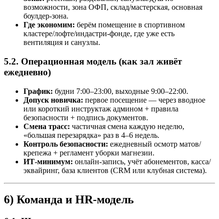
возможности, зона ОФП, склад/мастерская, основная
боулдер-зона.
Где экономим:
берём помещение в спортивном
кластере/лофте/индастри-фонде, где уже есть
вентиляция и санузлы.
5.2. Операционная модель (как зал живёт
ежедневно)
График:
будни 7:00–23:00, выходные 9:00–22:00.
Допуск новичка:
первое посещение — через вводное
или короткий инструктаж админом + правила
безопасности + подпись документов.
Смена трасс:
частичная смена каждую неделю,
«большая перезарядка» раз в 4–6 недель.
Контроль безопасности:
ежедневный осмотр матов/
крепежа + регламент уборки магнезии.
ИТ-минимум:
онлайн-запись, учёт абонементов, касса/
эквайринг, база клиентов (CRM или клубная система).
6) Команда и HR-модель