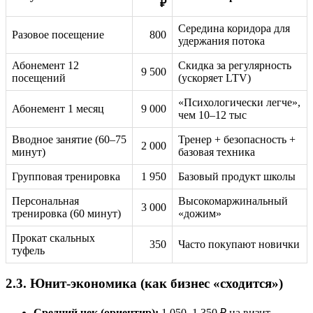
₽
Середина коридора для
Разовое посещение
800
удержания потока
Абонемент 12
Скидка за регулярность
9 500
посещений
(ускоряет LTV)
«Психологически легче»,
Абонемент 1 месяц
9 000
чем 10–12 тыс
Вводное занятие (60–75
Тренер + безопасность +
2 000
минут)
базовая техника
Групповая тренировка
1 950
Базовый продукт школы
Персональная
Высокомаржинальный
3 000
тренировка (60 минут)
«дожим»
Прокат скальных
350
Часто покупают новички
туфель
2.3. Юнит-экономика (как бизнес «сходится»)
Средний чек (ориентир):
1 050–1 350 ₽ на визит