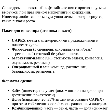
Скалодром — понятный «оффлайн-актив» с прогнозируемой
выручкой при правильном маркетинге и удержании.
Инвестор любит ясность: куда ушли деньги, когда вернутся,
какие рычаги роста.
Пакет для инвестора (что показываем)
CAPEX-смета
с коммерческими предложениями и
планом закупок.
Финмодель
(3 сценария: консервативный/база/
агрессивный) с точкой безубыточности.
Маркетинг-план
с KPI (стоимость заявки, конверсия,
окупаемость рекламы).
Операционный план
: команда, расписание,
безопасность, регламенты.
Форматы сделки
Займ
(инвестор получает фикс + опцион на долю при
достижении показателей).
Доля
(например, 20–35% за финансирование CAPEX),
при этом собственник остаётся операционным лидером.
Комбинированно
: часть — займ, часть — доля (снижает