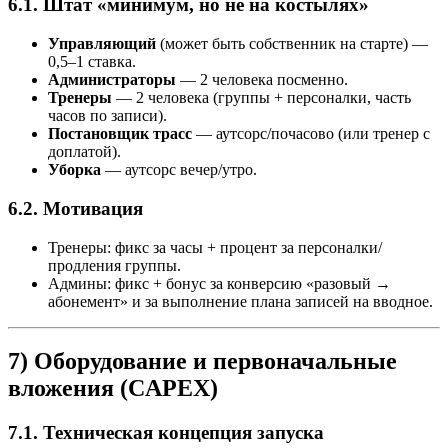
6.1. Штат «минимум, но не на костылях»
Управляющий
(может быть собственник на старте) —
0,5–1 ставка.
Администраторы
— 2 человека посменно.
Тренеры
— 2 человека (группы + персоналки, часть
часов по записи).
Постановщик трасс
— аутсорс/почасово (или тренер с
доплатой).
Уборка
— аутсорс вечер/утро.
6.2. Мотивация
Тренеры: фикс за часы + процент за персоналки/
продления группы.
Админы: фикс + бонус за конверсию «разовый →
абонемент» и за выполнение плана записей на вводное.
7) Оборудование и первоначальные
вложения (CAPEX)
7.1. Техническая концепция запуска