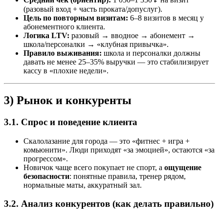
(разовый вход + часть проката/допуслуг).
Цель по повторным визитам:
6–8 визитов в месяц у
абонементного клиента.
Логика LTV:
разовый → вводное → абонемент →
школа/персоналки → «клубная привычка».
Правило выживания:
школа и персоналки должны
давать не менее 25–35% выручки — это стабилизирует
кассу в «плохие недели».
3) Рынок и конкуренты
3.1. Спрос и поведение клиента
Скалолазание для города — это «фитнес + игра +
комьюнити». Люди приходят «за эмоцией», остаются «за
прогрессом».
Новичок чаще всего покупает не спорт, а
ощущение
безопасности
: понятные правила, тренер рядом,
нормальные маты, аккуратный зал.
3.2. Анализ конкурентов (как делать правильно)