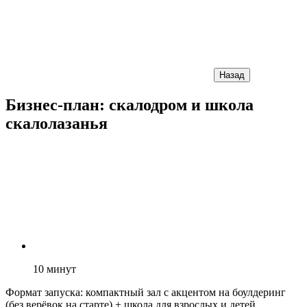
Назад
Бизнес-план: скалодром и школа
скалолазанья
10
минут
Формат запуска: компактный зал с акцентом на боулдеринг
(без верёвок на старте) + школа для взрослых и детей.