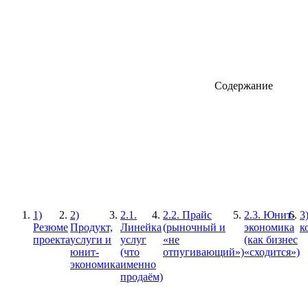
Содержание
1)
2)
2.1.
2.2. Прайс
2.3. Юнит-
3
Резюме
Продукт,
Линейка
(рыночный и
экономика
к
проекта
услуги и
услуг
«не
(как бизнес
юнит-
(что
отпугивающий»)
«сходится»)
экономика
именно
продаём)