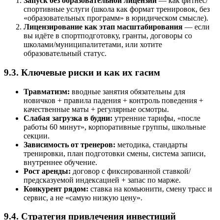
Запуск без образовательной лицензии
— как фитнес/
спортивные услуги (школа как формат тренировок, без
«образовательных программ» в юридическом смысле).
Лицензирование как этап масштабирования
— если
вы идёте в спортподготовку, гранты, договоры со
школами/муниципалитетами, или хотите
образовательный статус.
9.3. Ключевые риски и как их гасим
Травматизм:
вводные занятия обязательны для
новичков + правила падения + контроль поведения +
качественные маты + регулярные осмотры.
Слабая загрузка в будни:
утренние тарифы, «после
работы 60 минут», корпоративные группы, школьные
секции.
Зависимость от тренеров:
методика, стандарты
тренировки, план подготовки смены, система записи,
внутреннее обучение.
Рост аренды:
договор с фиксированной ставкой/
предсказуемой индексацией + запас по марже.
Конкурент рядом:
ставка на комьюнити, смену трасс и
сервис, а не «самую низкую цену».
9.4. Стратегия привлечения инвестиций