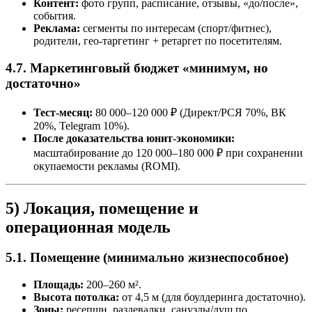
Контент:
фото групп, расписание, отзывы, «до/после»,
события.
Реклама:
сегменты по интересам (спорт/фитнес),
родители, гео-таргетинг + ретаргет по посетителям.
4.7. Маркетинговый бюджет «минимум, но
достаточно»
Тест-месяц:
80 000–120 000 ₽ (Директ/РСЯ 70%, ВК
20%, Telegram 10%).
После доказательства юнит-экономики:
масштабирование до 120 000–180 000 ₽ при сохранении
окупаемости рекламы (ROMI).
5) Локация, помещение и
операционная модель
5.1. Помещение (минимально жизнеспособное)
Площадь:
200–260 м².
Высота потолка:
от 4,5 м (для боулдеринга достаточно).
Зоны:
ресепшн, раздевалки, санузлы/душ по