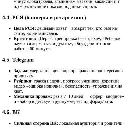
минус-слова (скалы, альпинизм-магазин, вакансии и т.
п.) + расписание показов под пики спроса.
4.4. РСЯ (баннеры и ретаргетинг)
Цель РСЯ:
дешёвый охват + возврат тех, кто был на
сайте, но не записался.
Креативы:
«Первая тренировка без страха», «Ребёнок
научится держаться и думать», «Боулдеринг после
работы: 60 минут».
4.5. Telegram
Задача:
удержание, доверие, превращение «интереса» в
привычку.
Рубрики:
трасса недели, прогресс учеников, короткие
видео «ошибка новичка», безопасность, упражнения на
хват.
Механика продаж:
раз в 7–10 дней — оффер «вводное»
и «набор в детскую группу» через лид-форму/бота.
4.6. ВК
Сильная сторона ВК:
локальная аудитория и родители.