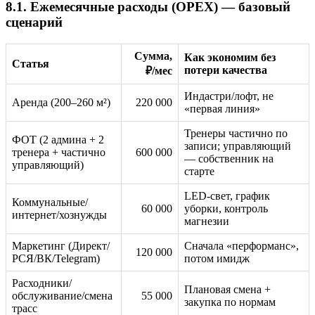
8.1. Ежемесячные расходы (OPEX) — базовый
сценарий
Сумма,
Как экономим без
Статья
потери качества
₽/мес
Индастри/лофт, не
Аренда (200–260 м²)
220 000
«первая линия»
Тренеры частично по
ФОТ (2 админа + 2
записи; управляющий
тренера + частично
600 000
— собственник на
управляющий)
старте
LED-свет, график
Коммунальные/
60 000
уборки, контроль
интернет/хознужды
магнезии
Маркетинг (Директ/
Сначала «перформанс»,
120 000
РСЯ/ВК/Telegram)
потом имидж
Расходники/
Плановая смена +
обслуживание/смена
55 000
закупка по нормам
трасс