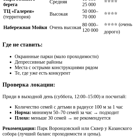
⭐⭐⭐⭐
Средняя
берега
25 000
ТЦ «Галерея»
50 000–
⭐⭐⭐⭐
Высокая
(территория)
70 000
⭐⭐⭐⭐ (очень
80 000–
Набережная Мойки
Очень высокая
120 000
дорого)
Где не ставить:
Окраинные парки (мало проходимости)
Депрессивные районы
Места с острыми конструкциями рядом
Те, где уже есть конкурент
Проверка локации:
Приди в выходной день (суббота, 12:00–15:00) и посчитай:
Количество семей с детьми в радиусе 100 м за 1 час
Норма:
минимум 50–70 семей за час → подходит
Плохо:
меньше 30 семей → не рекомендуется
Рекомендация:
Парк Воронцовский или Сквер у Казанского
собора (лучший баланс проходимости и цены).