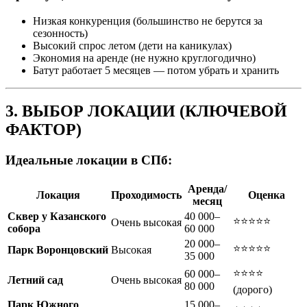
Низкая конкуренция (большинство не берутся за
сезонность)
Высокий спрос летом (дети на каникулах)
Экономия на аренде (не нужно круглогодично)
Батут работает 5 месяцев — потом убрать и хранить
3. ВЫБОР ЛОКАЦИИ (КЛЮЧЕВОЙ
ФАКТОР)
Идеальные локации в СПб:
Аренда/
Локация
Проходимость
Оценка
месяц
Сквер у Казанского
40 000–
⭐⭐⭐⭐⭐
Очень высокая
собора
60 000
20 000–
⭐⭐⭐⭐⭐
Парк Воронцовский
Высокая
35 000
⭐⭐⭐⭐
60 000–
Летний сад
Очень высокая
80 000
(дорого)
Парк Южного
15 000–