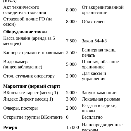
(RB-3)
Акт технического
От аккредитованной
8 000
освидетельствования
организации
Страховой полис ГО (на
8 000
Обязателен
сезон)
Оборудование точки
Касса онлайн (аренда за 5
7 500
Закон 54-ФЗ
месяцев)
Баннерная ткань,
Баннер с ценами и правилами
2 500
печать
Видеокамера
Простая, облачное
5 000
(видеонаблюдение)
хранилище
Для кассы и
Стол, стульчик оператору
2 000
управления
Маркетинг (первый старт)
ВКонтакте таргет (месяц 1)
5 000
Запуск кампании
Яндекс Директ (месяц 1)
3 000
Локальная реклама
Раздача в садики,
Флаеры, постеры
2 000
школы
Открытие группы ВКонтакте
0
Бесплатно
На непредвиденные
Резерв
15 000
расходы