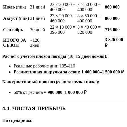
23 × 20 000 =
8 × 50 000 =
Июль
(пик)
31 дней
860 000
460 000
400 000
23 × 20 000 =
8 × 50 000 =
Август
(пик)
31 дней
860 000
460 000
400 000
22 × 18 000 =
8 × 40 000 =
Сентябрь
30 дней
716 000
396 000
320 000
3 826 000
ИТОГО ЗА
~120
СЕЗОН
дней
₽
Расчёт с учётом плохой погоды (10–15 дней дождя):
Реальные рабочие дни: 105–110
Реалистичная выручка за сезон: 1 400 000–1 500 000 ₽
Консервативный прогноз (если загрузка ниже):
60% от расчёта =
900 000–1 000 000 ₽
4.4. ЧИСТАЯ ПРИБЫЛЬ
По сценариям: